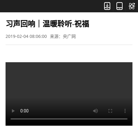



习声回响｜温暖聆听·祝福
2019-02-04 08:06:00
来源：央广网