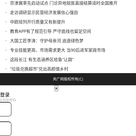
京津冀率先启动试点 门诊异地就医直接结算适时全国推开
走访调研显示民营经济发展信心强劲
中欧班列开行质量又有新提升
教育APP有了规范引导 严守底线也留足空间
大国工匠李涛：守护母亲河 追逐绿色梦
专业技能更高、市场需求更大 当90后进军家政市场
这段长江 有生态涵养区给鱼“让路”
“垃圾兑换超市”兑出高颜值乡村
央广网版权所有(C)
×
登录
位初始密码