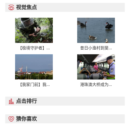
视觉焦点

【极境守护者】...
昔日小渔村到斐...
【我家门前】我...
港珠澳大桥成为...
点击排行

猜你喜欢
