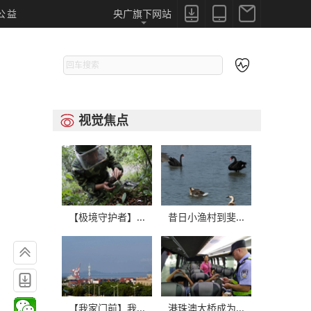



公益
央广旗下网站

视觉焦点

【极境守护者】...
昔日小渔村到斐...


【我家门前】我...
港珠澳大桥成为...