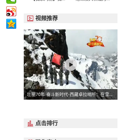
视频推荐

壮丽70年 奋斗新时代-西藏卓拉哨所：在雪域云端为祖国守防
点击排行
