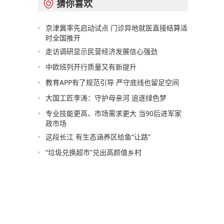
猜你喜欢

京津冀率先启动试点 门诊异地就医直接结算适
时全国推开
走访调研显示民营经济发展信心强劲
中欧班列开行质量又有新提升
教育APP有了规范引导 严守底线也留足空间
大国工匠李涛：守护母亲河 追逐绿色梦
专业技能更高、市场需求更大 当90后进军家
政市场
这段长江 有生态涵养区给鱼“让路”
“垃圾兑换超市”兑出高颜值乡村