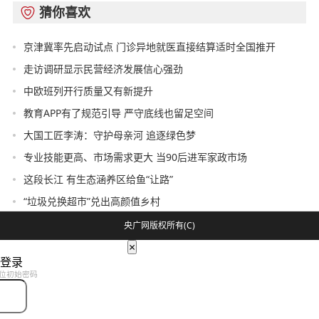
猜你喜欢

京津冀率先启动试点 门诊异地就医直接结算适时全国推开
走访调研显示民营经济发展信心强劲
中欧班列开行质量又有新提升
教育APP有了规范引导 严守底线也留足空间
大国工匠李涛：守护母亲河 追逐绿色梦
专业技能更高、市场需求更大 当90后进军家政市场
这段长江 有生态涵养区给鱼“让路”
“垃圾兑换超市”兑出高颜值乡村
央广网版权所有(C)
×
登录
位初始密码