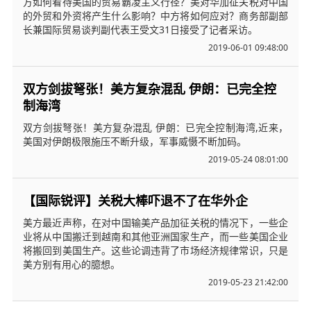
方如何看待美国的贸易霸凌主义行径？美对华加征关税对中国
的外贸和外资将产生什么影响？中方将如何应对？商务部副部
长兼国际贸易谈判副代表王受文31日接受了记者采访。
2019-06-01 09:48:00
双方剑拔弩张！美方复杂混乱 伊朗：已完全控
制海湾
双方剑拔弩张！美方复杂混乱 伊朗：已完全控制海湾,近来，
美国对伊朗极限施压不断升级，军事威慑不断加码。
2019-05-24 08:01:00
【国际锐评】关税大棒吓退不了在华外企
美方最近声称，在对中国输美产品加征关税的情况下，一些企
业将从中国搬迁到越南和其他亚洲国家生产，而一些美国企业
将搬回到美国生产。这些论调违背了市场经济规律常识，只是
美方别有用心的臆想。
2019-05-23 21:42:00