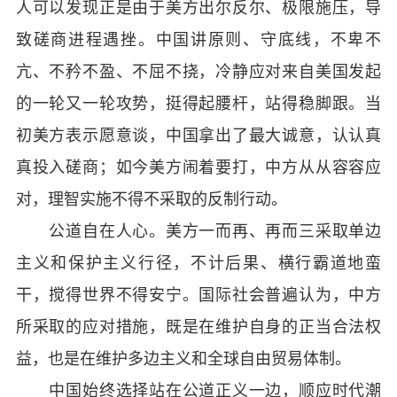
人可以发现正是由于美方出尔反尔、极限施压，导
致磋商进程遇挫。中国讲原则、守底线，不卑不
亢、不矜不盈、不屈不挠，冷静应对来自美国发起
的一轮又一轮攻势，挺得起腰杆，站得稳脚跟。当
初美方表示愿意谈，中国拿出了最大诚意，认认真
真投入磋商；如今美方闹着要打，中方从从容容应
对，理智实施不得不采取的反制行动。
公道自在人心。美方一而再、再而三采取单边
主义和保护主义行径，不计后果、横行霸道地蛮
干，搅得世界不得安宁。国际社会普遍认为，中方
所采取的应对措施，既是在维护自身的正当合法权
益，也是在维护多边主义和全球自由贸易体制。
中国始终选择站在公道正义一边，顺应时代潮