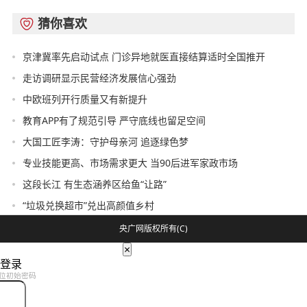
猜你喜欢

京津冀率先启动试点 门诊异地就医直接结算适时全国推开
走访调研显示民营经济发展信心强劲
中欧班列开行质量又有新提升
教育APP有了规范引导 严守底线也留足空间
大国工匠李涛：守护母亲河 追逐绿色梦
专业技能更高、市场需求更大 当90后进军家政市场
这段长江 有生态涵养区给鱼“让路”
“垃圾兑换超市”兑出高颜值乡村
央广网版权所有(C)
×
登录
位初始密码