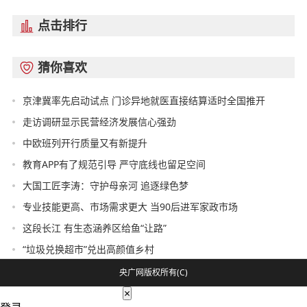
点击排行

猜你喜欢

京津冀率先启动试点 门诊异地就医直接结算适时全国推开
走访调研显示民营经济发展信心强劲
中欧班列开行质量又有新提升
教育APP有了规范引导 严守底线也留足空间
大国工匠李涛：守护母亲河 追逐绿色梦
专业技能更高、市场需求更大 当90后进军家政市场
这段长江 有生态涵养区给鱼“让路”
“垃圾兑换超市”兑出高颜值乡村
央广网版权所有(C)
×