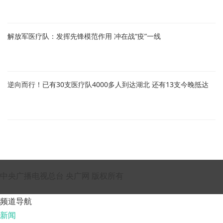
解放军医疗队：发挥先锋模范作用 冲在战“疫”一线
逆向而行！已有30支医疗队4000多人到达湖北 还有13支今晚抵达
中央广播电视总台 央广网 版权所有
频道导航
新闻