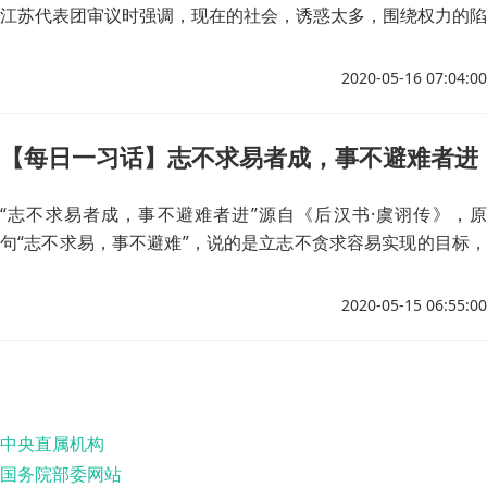
江苏代表团审议时强调，现在的社会，诱惑太多，围绕权力的陷
阱太多。
2020-05-16 07:04:00
【每日一习话】志不求易者成，事不避难者进
“志不求易者成，事不避难者进”源自《后汉书·虞诩传》，原
句“志不求易，事不避难”，说的是立志不贪求容易实现的目标，
行事不躲避风险困难。习近平总书记引用此句，意在强调推进供
给侧结构性改革，要树立必胜信念、知难而进。
2020-05-15 06:55:00
中央直属机构
国务院部委网站