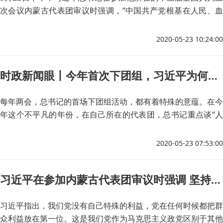
次会议内蒙古代表团审议时强调，“中国共产党根基在人民、血
脉在人民”，“人民是我们党执政的最大底气”。
2020-05-23 10:24:00
时政新闻眼丨今年首次下团组，习近平为何重点谈这个话题
每年两会，总书记的首场下团组活动，都有着特殊的意蕴。在今
年这个不平凡的年份，在自己所在的代表团，总书记重点谈“人
民至上”，激励广大党员干部始终同人民群众同呼吸、共命运、
心连心。面对挑战、面对使命，唯有心怀人民，方能不负人民。
2020-05-23 07:53:00
习近平在参加内蒙古代表团审议时强调 坚持人民至上 不断造福人民 把以人民为中心的发展思想落实到各项决策部署和实际工作之中
习近平指出，我们党没有自己特殊的利益，党在任何时候都把群
众利益放在第一位。这是我们党作为马克思主义政党区别于其他