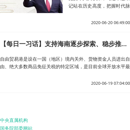
记站在历史高度，把握时代脉
搏，面向人类未来，提出构建
人类命运共同体，为促进世界
2020-06-20 06:49:00
和平与发展、解决人类社会共
同面临的问题贡献了中国智慧
【每日一习话】支持海南逐步探索、稳步推进中国特色自由贸易港建设
和中国方案。
自由贸易港是设在一国（地区）境内关外、货物资金人员进出自
由、绝大多数商品免征关税的特定区域，是目前全球开放水平最
高的特殊经济功能区。探索建设中国特色自由贸易港目标的提
出，是我国在自由贸易试验区成功实践基础上的重大举措，表明
2020-06-19 07:04:00
我国采用全球最高标准构建开放新格局，为形成高度市场化、国
际化、法治化、现代化的制度体系探索经验。
中央直属机构
国务院部委网站