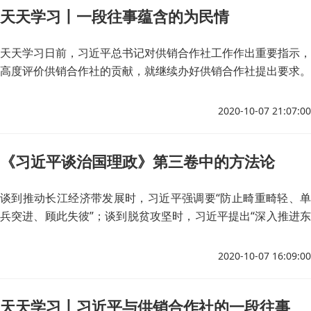
天天学习丨一段往事蕴含的为民情
天天学习日前，习近平总书记对供销合作社工作作出重要指示，
高度评价供销合作社的贡献，就继续办好供销合作社提出要求。
2020-10-07 21:07:00
《习近平谈治国理政》第三卷中的方法论
谈到推动长江经济带发展时，习近平强调要“防止畸重畸轻、单
兵突进、顾此失彼”；谈到脱贫攻坚时，习近平提出“深入推进东
西部扶贫协作”；在《习近平谈治国理政》第三卷中，习近平强
调，越是形势严峻复杂越需要领导机关和领导干部保持定力、一
2020-10-07 16:09:00
往无前，越是任务艰巨繁重越需要领导机关和领导干部奋勇当
先、实干担当。
天天学习丨习近平与供销合作社的一段往事