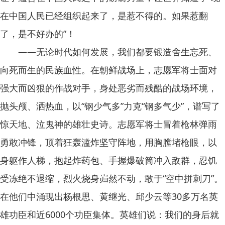
在中国人民已经组织起来了，是惹不得的。如果惹翻
了，是不好办的”！
——无论时代如何发展，我们都要锻造舍生忘死、
向死而生的民族血性。在朝鲜战场上，志愿军将士面对
强大而凶狠的作战对手，身处恶劣而残酷的战场环境，
抛头颅、洒热血，以“钢少气多”力克“钢多气少”，谱写了
惊天地、泣鬼神的雄壮史诗。志愿军将士冒着枪林弹雨
勇敢冲锋，顶着狂轰滥炸坚守阵地，用胸膛堵枪眼，以
身躯作人梯，抱起炸药包、手握爆破筒冲入敌群，忍饥
受冻绝不退缩，烈火烧身岿然不动，敢于“空中拼刺刀”。
在他们中涌现出杨根思、黄继光、邱少云等30多万名英
雄功臣和近6000个功臣集体。英雄们说：我们的身后就