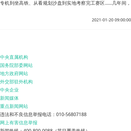
专机到坐高铁、从看规划沙盘到实地考察完工赛区......几年间，
冬奥会建设的焕然变化，见证着中国兑现“一定要把它办好”的郑
重承诺。不仅仅是京张高铁，总书记此次考察的赛区、赛场，都
2021-01-20 09:00:00
用焕然变化彰显着冬奥筹办的中国速度与质量。
中央直属机构
国务院部委网站
地方政府网站
外交部驻外机构
中央企业
新闻媒体
重点新闻网站
违法和不良信息举报电话：010-56807188
网上有害信息举报
新闻热线：400-800-0088（节目覆盖热线）