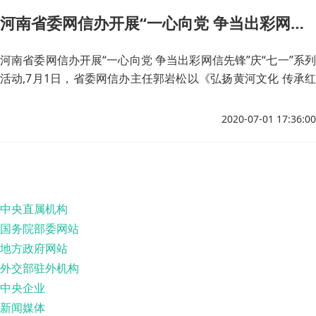
河南省委网信办开展“一心向党 争当出彩网信先锋”庆“七一”系列活动
河南省委网信办开展“一心向党 争当出彩网信先锋”庆“七一”系列
活动,7月1日，省委网信办主任郭岩松以《弘扬黄河文化 传承红
色基因 为新时代河南网信事业“全面强化 加快提升”凝聚强大精
神力量》为题，为办机关全体党员讲党课。▲室务会成员带领各
2020-07-01 17:36:00
处（中心）负责同志朗诵《没有共产党就没有新中国》 举办
一场书画摄影展。
中央直属机构
国务院部委网站
地方政府网站
外交部驻外机构
中央企业
新闻媒体