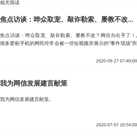
相关阅读
焦点访谈：哗众取宠、敲诈勒索、屡教不改？网信办出手了！
焦点访谈：哗众取宠、敲诈勒索、屡教不改？网信办出手了！,
很多爱刷手机的网民经常会被一些短视频所展示的“事件现场”所
吸引，有时被震惊、有时被感动，但是这背后有的内容却不断反
转。在这次整治行动中，微信等互联网平台也采取了多种手段，
2020-09-27 07:40:00
对平台内的违法违规账号进行了处理。
我为网信发展建言献策
我为网信发展建言献策。
2020-07-07 20:54:00