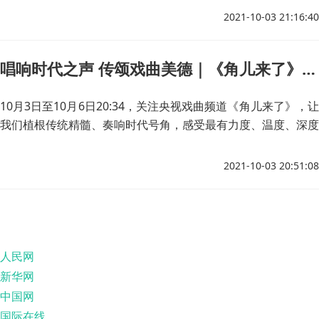
下，代表全国亿万青少年，向党和人民发出青春的告白、许下青
2021-10-03 21:16:40
春的誓言。
唱响时代之声 传颂戏曲美德｜《角儿来了》国庆特辑今晚开播
10月3日至10月6日20:34，关注央视戏曲频道《角儿来了》，让
我们植根传统精髓、奏响时代号角，感受最有力度、温度、深度
的戏曲力量！
2021-10-03 20:51:08
人民网
新华网
中国网
国际在线