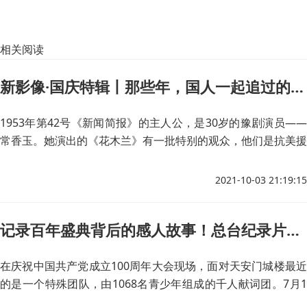
相关阅读
新影像·国庆特辑丨那些年，国人一起追过的时代偶像——常香玉
1953年第42号《新闻简报》的主人公，是30岁的豫剧演员——
常香玉。她演出的《花木兰》有一批特别的观众，他们是抗美援
朝志愿军的空军战士。
2021-10-03 21:19:15
记录百年盛典背后的感人故事！总台纪录片《新的启航——百年礼赞》播出
在庆祝中国共产党成立100周年大会现场，面对天安门城楼最近
的是一个特殊团队，由1068名青少年组成的千人献词团。7月1
日，来自首都52所大中小学的千人献词团，在4名领诵的带领