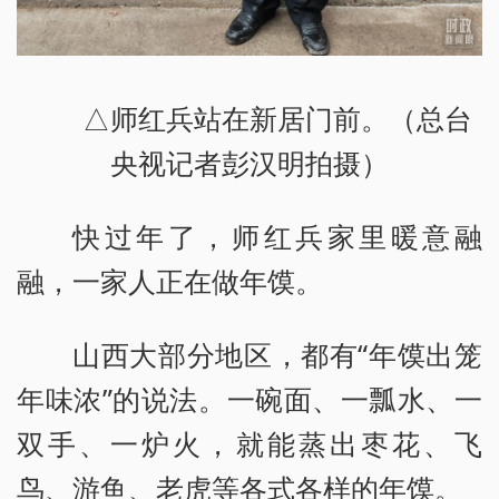
△师红兵站在新居门前。（总台
央视记者彭汉明拍摄）
快过年了，师红兵家里暖意融
融，一家人正在做年馍。
山西大部分地区，都有“年馍出笼
年味浓”的说法。一碗面、一瓢水、一
双手、一炉火，就能蒸出枣花、飞
鸟、游鱼、老虎等各式各样的年馍。