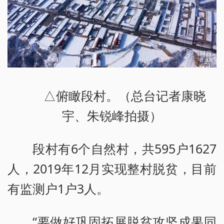
△俯瞰段村。（总台记者康晓
宇、朱锐峰拍摄）
段村有6个自然村，共595户1627
人，2019年12月实现整村脱贫，目前
有监测户1户3人。
“要做好巩固拓展脱贫攻坚成果同