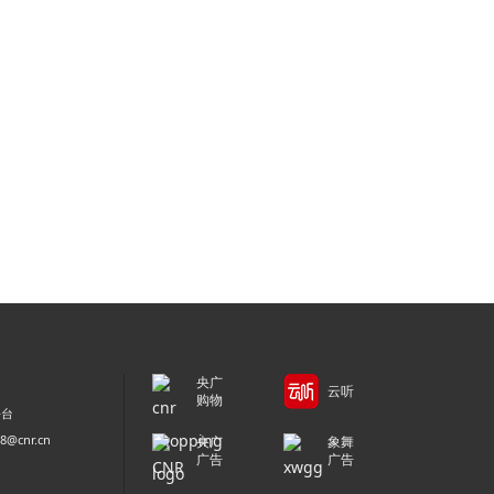
央广
云听
购物
平台
@cnr.cn
央广
象舞
广告
广告