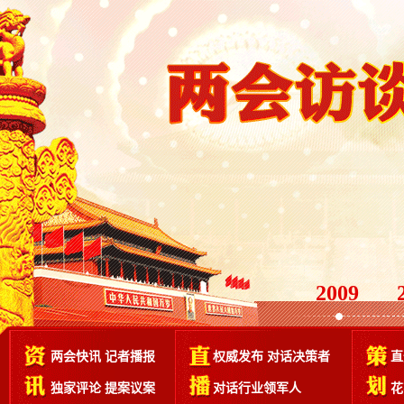
2009
两会快讯
记者播报
权威发布
对话决策者
直
独家评论
提案议案
对话行业领军人
花