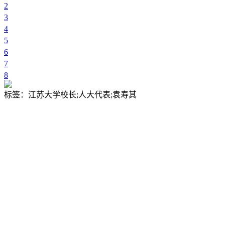
2
3
4
5
6
7
8
标签
：江苏大学校长;人大代表;袁寿其