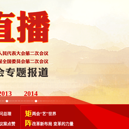
2013
2014
问总理
两会“艺”世界
议案点赞
改革新布局
变革的力量