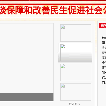
谈保障和改善民生促进社会
直
请
副
委
原
案
全
育
第
保
问
委员谈保障和改善民生促进社会公平正
更多图片