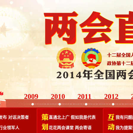
2009
2010
2011
2012
发布
对话决策者
直通北上广
假如我是代表
我有问题
行业领军人
花花两会课堂
两会寄语
我为提案