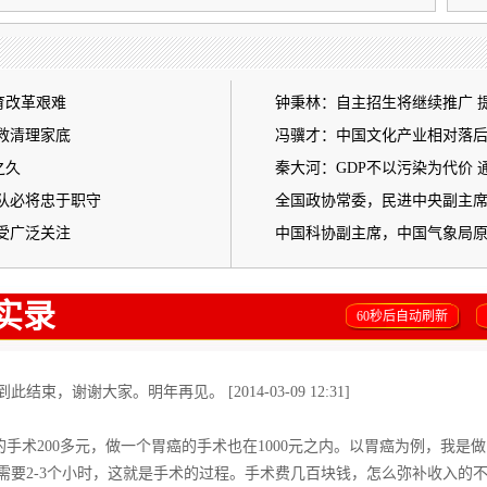
育改革艰难
钟秉林：自主招生将继续推广 
救清理家底
冯骥才：中国文化产业相对落后
之久
秦大河：GDP不以污染为代价 
队必将忠于职守
全国政协常委，民进中央副主
受广泛关注
中国科协副主席，中国气象局
实录
60秒后自动刷新