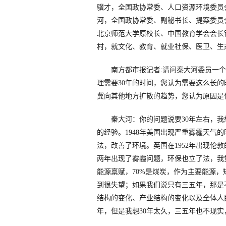
骥才，全国政协常委、人口资源环境委员
河，全国政协常委、副秘书长、提案委员
北京师范大学原校长、中国教育学会会长
村，就文化、教育、就业社保、医卫、生
南方都市报记者:请问秦大河委员一个
理需要30年的时间，您认为需要这么长
冀向其他地方扩散的趋势，您认为原因是
秦大河：你的问题说要30年左右，我
的经验。1948年美国出现严重雾霾天气
法，改善了环境。英国在1952年出现伦
两年出现了雾霾问题，环保也立了法，我
能源禀赋，70%是煤炭，作为主要能源，
到很失望；如果我们说只有三五年，那是
结构的变化、产业结构的变化以及全体人
年，但是我想30年太久，三五年也不现