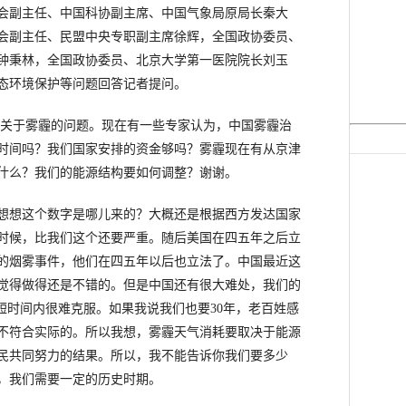
会副主任、中国科协副主席、中国气象局原局长秦大
会副主任、民盟中央专职副主席徐辉，全国政协委员、
钟秉林，全国政协委员、北京大学第一医院院长刘玉
态环境保护等问题回答记者提问。
关于雾霾的问题。现在有一些专家认为，中国雾霾治
的时间吗？我们国家安排的资金够吗？雾霾现在有从京津
什么？我们的能源结构要如何调整？谢谢。
想想这个数字是哪儿来的？大概还是根据西方发达国家
的时候，比我们这个还要严重。随后美国在四五年之后立
敦的烟雾事件，他们在四五年以后也立法了。中国最近这
觉得做得还是不错的。但是中国还有很大难处，我们的
短时间内很难克服。如果我说我们也要30年，老百姓感
不符合实际的。所以我想，雾霾天气消耗要取决于能源
民共同努力的结果。所以，我不能告诉你我们要多少
实，我们需要一定的历史时期。