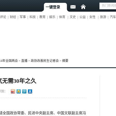
一键登录
评论
|
财经
|
军事
|
科技
|
教育
|
娱乐
|
体育
|
文史
|
公益
|
女性
|
旅游
|
汽车
014年全国两会
>
直播
>
政协改善民生记者会
>
摘要
无需30年之久
享到：
请全国政协常委、民进中央副主席、中国文联副主席冯