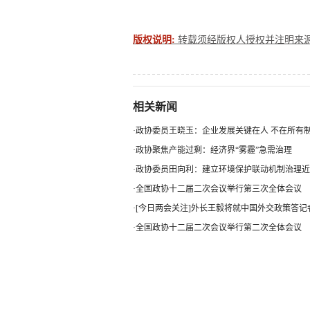
版权说明:
转载须经版权人授权并注明来源。联系
相关新闻
·
政协委员王晓玉：企业发展关键在人 不在所有
·
政协聚焦产能过剩：经济界“雾霾”急需治理
·
政协委员田向利：建立环境保护联动机制治理近..
·
全国政协十二届二次会议举行第三次全体会议
·
[今日两会关注]外长王毅将就中国外交政策答记
·
全国政协十二届二次会议举行第二次全体会议