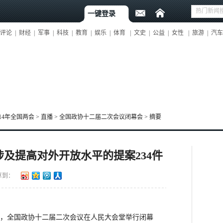
一键登录
评论
|
财经
|
军事
|
科技
|
教育
|
娱乐
|
体育
|
文史
|
公益
|
女性
|
旅游
|
汽车
014年全国两会
>
直播
>
全国政协十二届二次会议闭幕会
>
摘要
及提高对外开放水平的提案234件
享到：
时，全国政协十二届二次会议在人民大会堂举行闭幕