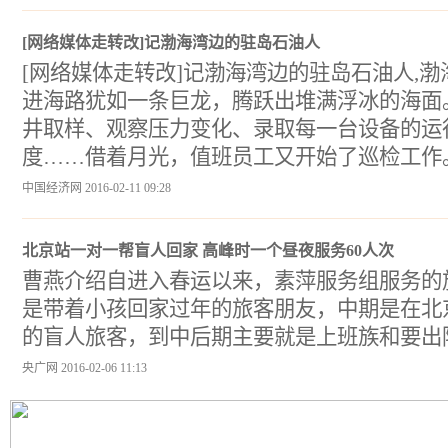
[网络媒体走转改]记渤海湾边的驻岛石油人
[网络媒体走转改]记渤海湾边的驻岛石油人,渤
进海路犹如一条巨龙，腾跃出堆满浮冰的海面
井取样、观察压力变化、录取每一台设备的运
度……借着月光，值班员工又开始了巡检工作
中国经济网 2016-02-11 09:28
北京站一对一帮盲人回家 高峰时一个昼夜服务60人次
曹燕介绍自进入春运以来，素萍服务组服务的
是带着小孩回家过年的旅客朋友，中期是在北
的盲人旅客，到中后期主要就是上班族和要出
央广网 2016-02-06 11:13