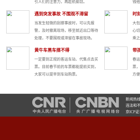
引人们的注意力，再趁机偷窃。
钱他
遇到突发事故 不围观不滞留
时
当发生轻微的刮擦事故时，可以先报
大包
警，及时撤离现场，移至就近出口等待
心切
处理，不要围观或滞留在事故现场。
乘之
黄牛车黑车搭不得
带
一定要到正规的客运车站、代售点去买
春运
票。目前春节前的车票都能提前买到，
票，
大家可以提早到车站购票。
方便
新闻热线：4
违法和不良
京ICP证1