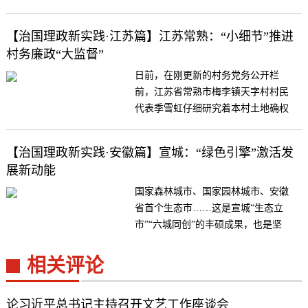
化，加速推动安徽由...
【治国理政新实践·江苏篇】江苏常熟：“小细节”推进
村务廉政“大监督”
日前，在刚更新的村务党务公开栏
前，江苏省常熟市梅李镇天字村村民
代表季雪虹仔细研究着本村土地确权
颁证的公示名单。在...
【治国理政新实践·安徽篇】宣城：“绿色引擎”激活发
展新动能
国家森林城市、国家园林城市、安徽
省首个生态市……这是宣城“生态立
市”“六城同创”的丰硕成果，也是坚
定不移践行绿色...
相关评论
论习近平总书记主持召开文艺工作座谈会