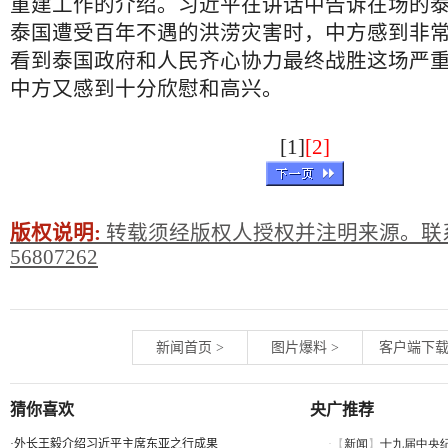
重建工作的介绍。习近平在讲话中告诉在场的
泰国遭受百年不遇的洪涝灾害时，中方感到非
看到泰国政府和人民齐心协力最终战胜这场严
中方又感到十分欣慰和高兴。
[1]
[2]
版权说明:
转载须经版权人授权并注明来源。联系
56807262
新闻首页
>
图片爆料
>
客户端下
猜你喜欢
央广推荐
·
外长王毅介绍习近平主席东亚之行成果