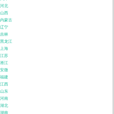
河北
山西
内蒙古
辽宁
吉林
黑龙江
上海
江苏
淅江
安微
福建
江西
山东
河南
湖北
湖南