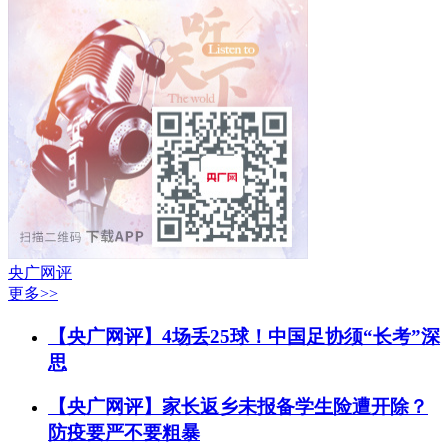
央广网评
更多>>
【央广网评】4场丢25球！中国足协须“长考”深
思
【央广网评】家长返乡未报备学生险遭开除？
防疫要严不要粗暴