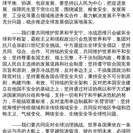
球平衡、协调、包容发展。要坚持以人民为中心，把促进发
展、保障民生置于突出位置，围绕减贫、粮食安全、发展筹
资、工业化等重点领域推进务实合作，着力解决发展不平衡不
充分问题，稳步推进全球发展倡议落地落实。
——我们要共同维护世界和平安宁。冷战思维只会破坏全
球和平框架，霸权主义和强权政治只会危害世界和平，集团对
抗只会加剧21世纪安全挑战。中方愿提出全球安全倡议：坚持
共同、综合、合作、可持续的安全观，共同维护世界和平和安
全；坚持尊重各国主权、领土完整，不干涉别国内政，尊重各
国人民自主选择的发展道路和社会制度；坚持遵守联合国宪章
宗旨和原则，摒弃冷战思维，反对单边主义，不搞集团政治和
阵营对抗；坚持重视各国合理安全关切，秉持安全不可分割原
则，构建均衡、有效、可持续的安全架构，反对把本国安全建
立在他国不安全的基础之上；坚持通过对话协商以和平方式解
决国家间的分歧和争端，支持一切有利于和平解决危机的努
力，不能搞双重标准，反对滥用单边制裁和“长臂管辖”；坚持
统筹维护传统领域和非传统领域安全，共同应对地区争端和恐
怖主义、气候变化、网络安全、生物安全等全球性问题。
——我们要共同应对全球治理挑战。世界各国乘坐在一条
命运与共的大船上，要穿越惊涛骇浪、驶向光明未来，必须同