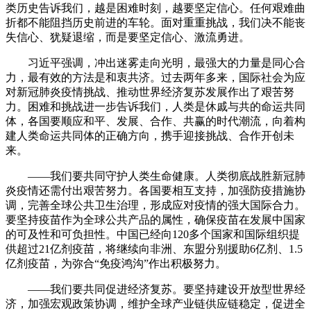
类历史告诉我们，越是困难时刻，越要坚定信心。任何艰难曲
折都不能阻挡历史前进的车轮。面对重重挑战，我们决不能丧
失信心、犹疑退缩，而是要坚定信心、激流勇进。
习近平强调，冲出迷雾走向光明，最强大的力量是同心合
力，最有效的方法是和衷共济。过去两年多来，国际社会为应
对新冠肺炎疫情挑战、推动世界经济复苏发展作出了艰苦努
力。困难和挑战进一步告诉我们，人类是休戚与共的命运共同
体，各国要顺应和平、发展、合作、共赢的时代潮流，向着构
建人类命运共同体的正确方向，携手迎接挑战、合作开创未
来。
——我们要共同守护人类生命健康。人类彻底战胜新冠肺
炎疫情还需付出艰苦努力。各国要相互支持，加强防疫措施协
调，完善全球公共卫生治理，形成应对疫情的强大国际合力。
要坚持疫苗作为全球公共产品的属性，确保疫苗在发展中国家
的可及性和可负担性。中国已经向120多个国家和国际组织提
供超过21亿剂疫苗，将继续向非洲、东盟分别援助6亿剂、1.5
亿剂疫苗，为弥合“免疫鸿沟”作出积极努力。
——我们要共同促进经济复苏。要坚持建设开放型世界经
济，加强宏观政策协调，维护全球产业链供应链稳定，促进全