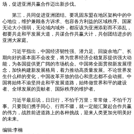
场，促进亚洲共赢合作迈出新步伐。
第三，共同促进亚洲团结。要巩固东盟在地区架构中的中
心地位，维护兼顾各方诉求、包容各方利益的区域秩序。国家
无论大小强弱，无论域内域外，都应该为亚洲添彩而不添乱，
都要共走和平发展大道，共谋合作共赢大计，共创团结进步的
亚洲大家庭。
习近平指出，中国经济韧性强、潜力足、回旋余地广、长
期向好的基本面不会改变，将为世界经济企稳复苏提供强大动
能，为各国提供更广阔的市场机会。中国将全面贯彻新发展理
念，加快构建新发展格局，着力推动高质量发展。不论世界发
生什么样的变化，中国改革开放的信心和意志都不会动摇。中
国将始终不渝坚持走和平发展道路，始终做世界和平的建设
者、全球发展的贡献者、国际秩序的维护者。
习近平最后说，日日行，不怕千万里；常常做，不怕千万
事。只要我们携手同心、行而不辍，就一定能汇聚起合作共赢
的伟力，战胜前进道路上的各种挑战，迎来人类更加光明美好
的未来。
编辑:李楠