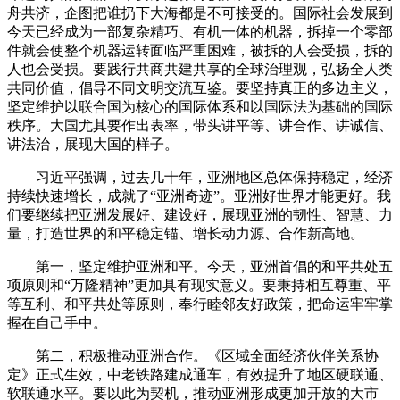
舟共济，企图把谁扔下大海都是不可接受的。国际社会发展到
今天已经成为一部复杂精巧、有机一体的机器，拆掉一个零部
件就会使整个机器运转面临严重困难，被拆的人会受损，拆的
人也会受损。要践行共商共建共享的全球治理观，弘扬全人类
共同价值，倡导不同文明交流互鉴。要坚持真正的多边主义，
坚定维护以联合国为核心的国际体系和以国际法为基础的国际
秩序。大国尤其要作出表率，带头讲平等、讲合作、讲诚信、
讲法治，展现大国的样子。
习近平强调，过去几十年，亚洲地区总体保持稳定，经济
持续快速增长，成就了“亚洲奇迹”。亚洲好世界才能更好。我
们要继续把亚洲发展好、建设好，展现亚洲的韧性、智慧、力
量，打造世界的和平稳定锚、增长动力源、合作新高地。
第一，坚定维护亚洲和平。今天，亚洲首倡的和平共处五
项原则和“万隆精神”更加具有现实意义。要秉持相互尊重、平
等互利、和平共处等原则，奉行睦邻友好政策，把命运牢牢掌
握在自己手中。
第二，积极推动亚洲合作。《区域全面经济伙伴关系协
定》正式生效，中老铁路建成通车，有效提升了地区硬联通、
软联通水平。要以此为契机，推动亚洲形成更加开放的大市