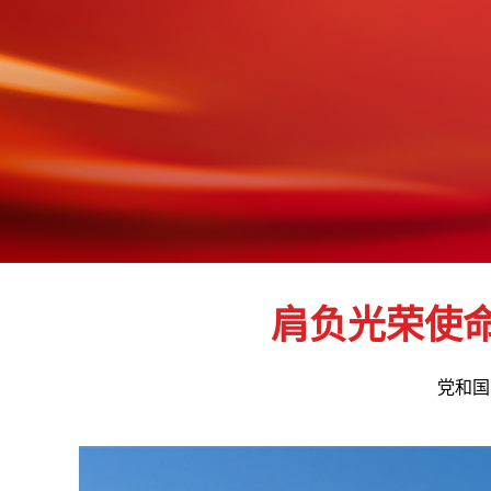
肩负光荣使
党和国