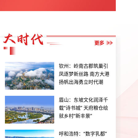
钦州：岭南古郡筑巢引
凤逐梦新丝路 南方大港
扬帆出海勇立时代潮
眉山：东坡文化润泽千
载“诗书城” 天府粮仓绘
就乡村“新丰景”
呼和浩特：“数字乳都”