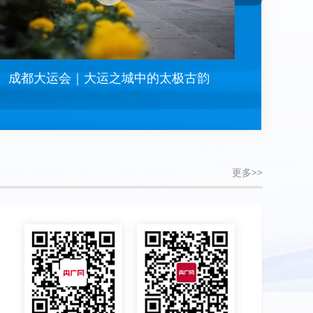
成都大运会｜大运之城中的太极古韵
创
更多>>