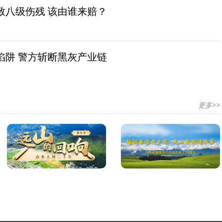
致八级伤残 该由谁来赔？
陷阱 警方斩断黑灰产业链
更多>>