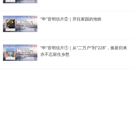
“申”音明信片②｜开往家园的地铁
“申”音明信片①｜从“二万户”到“228”，焕新归来
亦不忘留住乡愁