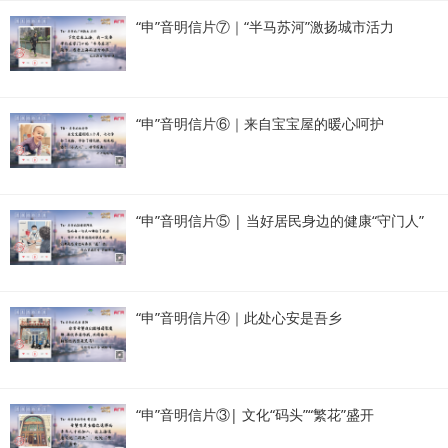
“申”音明信片⑦｜“半马苏河”激扬城市活力
“申”音明信片⑥｜来自宝宝屋的暖心呵护
“申”音明信片⑤ | 当好居民身边的健康“守门人”
“申”音明信片④｜此处心安是吾乡
“申”音明信片③| 文化“码头”“繁花”盛开