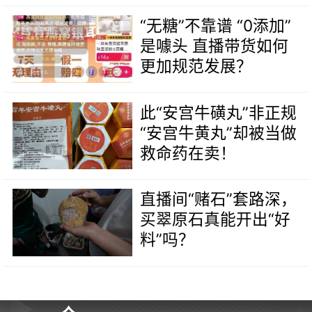
“无糖”不靠谱 “0添加”
是噱头 直播带货如何
更加规范发展？
此“安宫牛磺丸”非正规
“安宫牛黄丸”却被当做
救命药在卖！
直播间“赌石”套路深，
买翠原石真能开出“好
料”吗？