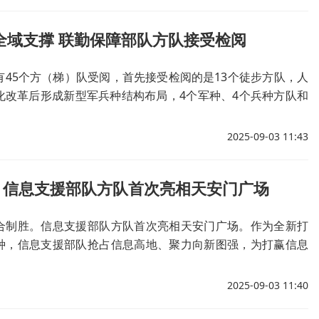
全域支撑 联勤保障部队方队接受检阅
有45个方（梯）队受阅，首先接受检阅的是13个徒步方队，人
化改革后形成新型军兵种结构布局，4个军种、4个兵种方队和
，首次擎军兵种军旗和武警部队旗集中亮相。联战联保、全域
障部队方队接受检阅。从抗日战争时期的自己动手、丰衣足
2025-09-03 11:43
融入作战体系、高效精准保障，我军联勤保障体系实现新跨
！信息支援部队方队首次亮相天安门广场
合制胜。信息支援部队方队首次亮相天安门广场。作为全新打
种，信息支援部队抢占信息高地、聚力向新图强，为打赢信息
全域赋能。
2025-09-03 11:40