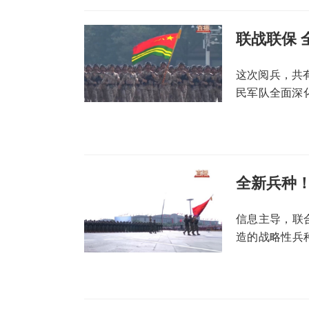
联战联保 
这次阅兵，共
民军队全面深
武警部队方队
支撑。联勤保
食，到新时代
越。
全新兵种
信息主导，联
造的战略性兵
化智能化战争