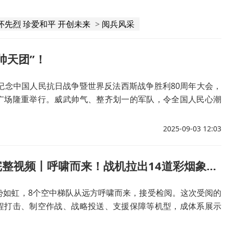
怀先烈 珍爱和平 开创未来
>
阅兵风采
帅天团”！
，纪念中国人民抗日战争暨世界反法西斯战争胜利80周年大会，
广场隆重举行。威武帅气、整齐划一的军队，令全国人民心潮
2025-09-03 12:03
空中梯队完整视频丨呼啸而来！战机拉出14道彩烟象征14年抗战
势如虹，8个空中梯队从远方呼啸而来，接受检阅。这次受阅的
程打击、制空作战、战略投送、支援保障等机型，成体系展示
的空中作战能力。