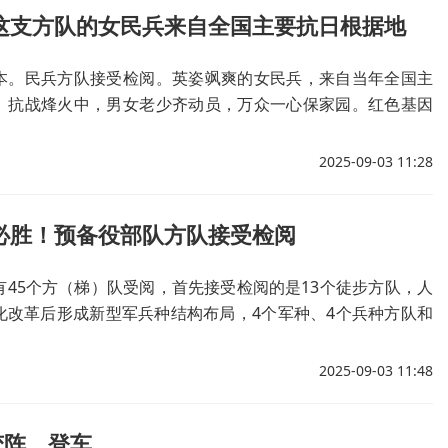
 这支方队的女民兵来自全国主要抗日根据地
本。民兵方队接受检阅。英姿飒爽的女民兵，来自当年全国主
。抗战烽火中，男女老少齐动员，万众一心保家园。红色基因
时代民兵平时服务、急时应急、战时应战！
2025-09-03 11:28
必胜！预备役部队方队接受检阅
有45个方（梯）队受阅，首先接受检阅的是13个徒步方队，人
化改革后形成新型军兵种结构布局，4个军种、4个兵种方队和
，首次擎军兵种军旗和武警部队旗集中亮相。召必回，战必
队方队接受检阅。新型预备役力量全面纳入军队领导指挥体
2025-09-03 11:48
、常备不懈，与现役部队一体建设运用，共同履行新时代人民
。
变阵、登车