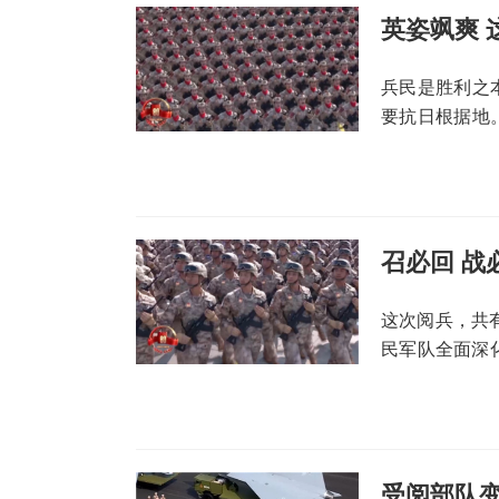
英姿飒爽
兵民是胜利之
要抗日根据地
代代相传，新
召必回 战
这次阅兵，共
民军队全面深
武警部队方队
胜。预备役部
系，姓军为战
军队使命任务
受阅部队