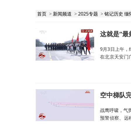
首页
>
新闻频道
>
2025专题
>
铭记历史 缅
这就是“最
9月3日上午
在北京天安门
澎湃！
战鹰呼啸，气
预警侦察、远
我军快速提升