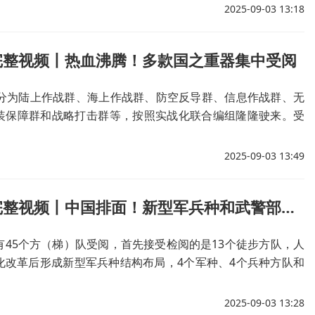
2025-09-03 13:18
完整视频丨热血沸腾！多款国之重器集中受阅
队分为陆上作战群、海上作战群、防空反导群、信息作战群、无
装保障群和战略打击群等，按照实战化联合编组隆隆驶来。受
部为国产现役主战装备，以新型四代装备为主体，首次公开亮
高，展示我军体系作战能力。
2025-09-03 13:49
徒步方队完整视频丨中国排面！新型军兵种和武警部队方队首次擎旗亮相
有45个方（梯）队受阅，首先接受检阅的是13个徒步方队，人
化改革后形成新型军兵种结构布局，4个军种、4个兵种方队和
，首次擎军兵种军旗和武警部队旗集中亮相。
2025-09-03 13:28