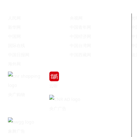
人民网
央视网
光
新华网
中国青年网
中
中国网
中国经济网
中
国际在线
中国台湾网
中
中国日报网
中国西藏网
法
海外网
云听
央广购物
央广广告
象舞广告