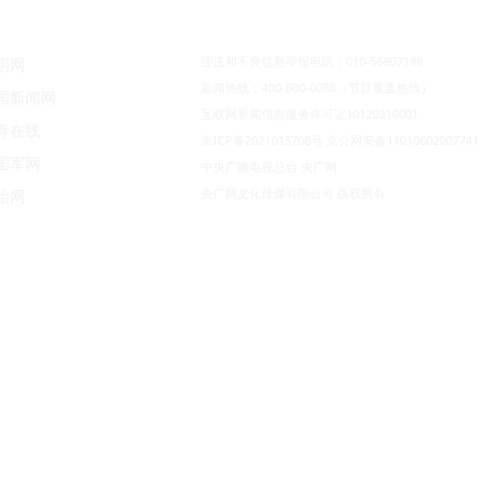
违法和不良信息举报电话：010-56807188
明网
新闻热线：400-800-0088（节目覆盖热线）
国新闻网
互联网新闻信息服务许可证10120210001
青在线
京ICP备2021013708号
京公网安备11010602007741
国军网
中央广播电视总台 央广网
央广网文化传媒有限公司 版权所有
治网