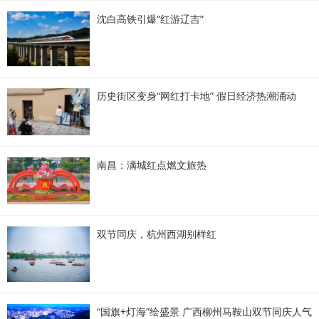
沈白高铁引爆“红游辽吉”
历史街区变身“网红打卡地” 假日经济热潮涌动
南昌：满城红点燃文旅热
双节同庆，杭州西湖别样红
“国旗+灯海”绘盛景 广西柳州马鞍山双节同庆人气