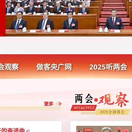
会观察
做客央广网
2025听两会
天的奋进曲