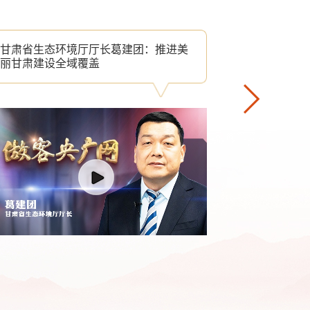
甘肃省生态环境厅厅长葛建团：推进美
全国人大代
丽甘肃建设全域覆盖
绿色创新激