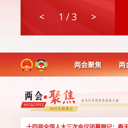
1
/
3
两会聚焦
两
十四届全国人大三次会议闭幕侧记：春