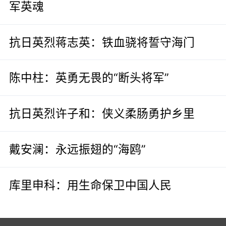
军英魂
抗日英烈蒋志英：铁血骁将誓守海门
陈中柱：英勇无畏的“断头将军”
抗日英烈许子和：侠义柔肠勇护乡里
戴安澜：永远振翅的“海鸥”
库里申科：用生命保卫中国人民