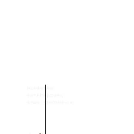
网上有害信息举报
中国互联网联合辟谣平台
电子邮箱：4008000088@cnr.cn