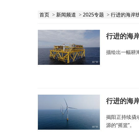
首页
>
新闻频道
>
2025专题
>
行进的海岸
行进的海岸
描绘出一幅耕
揭阳正持续撬
源的“摇篮”。