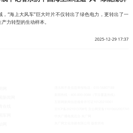
域，“海上大风车”巨大叶片不仅转出了绿色电力，更转出了一
生产力转型的生动样本。
2025-12-29 17:37
违法和不良信息举报电话：010-56807188
明网
新闻热线：400-800-0088（节目覆盖热线）
国新闻网
互联网新闻信息服务许可证10120210001
青在线
京ICP备2021013708号
京公网安备11010602007741
国军网
中央广播电视总台 央广网
央广网文化传媒有限公司 版权所有
治网