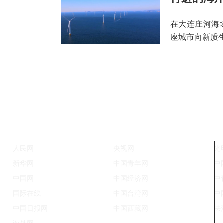
在大连庄河海
座城市向新质
人民网
央视网
光
新华网
中国青年网
中
中国网
中国经济网
中
国际在线
中国台湾网
中
中国日报网
中国西藏网
法
海外网