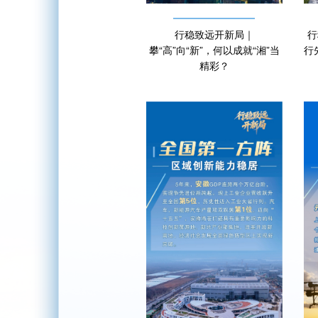
行稳致远开新局｜
行
攀“高”向“新”，何以成就“湘”当
行
精彩？