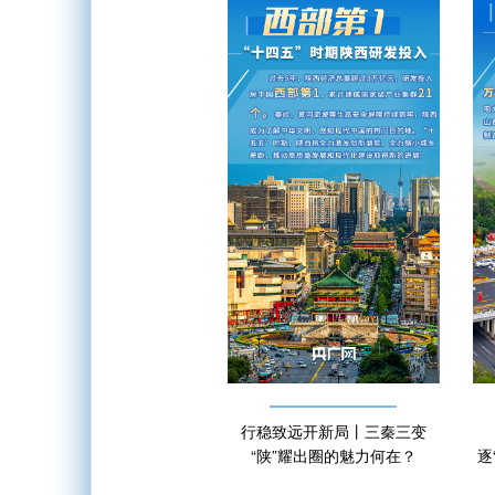
行稳致远开新局丨三秦三变
“陕”耀出圈的魅力何在？
逐