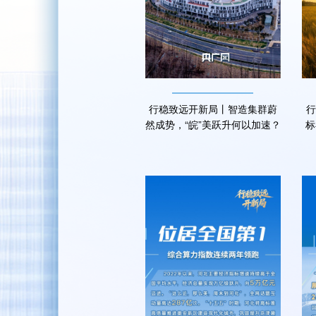
行稳致远开新局丨智造集群蔚
行
然成势，“皖”美跃升何以加速？
标