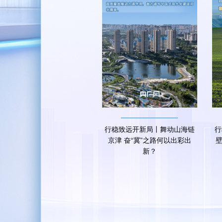
行稳致远开新局丨舞动山海链
行
京津 奋“冀”之路何以出彩出
壁
新？