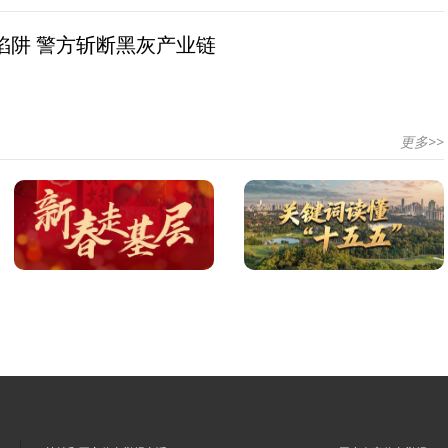
陷阱 警方斩断黑灰产业链
更多>>