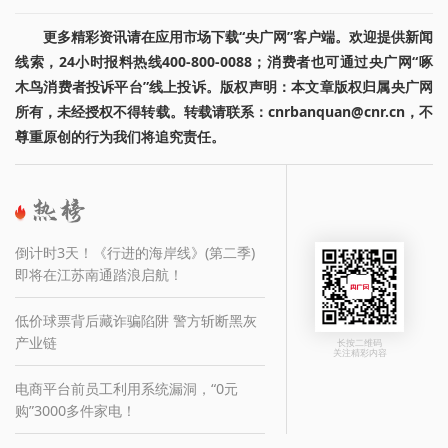
更多精彩资讯请在应用市场下载“央广网”客户端。欢迎提供新闻
线索，24小时报料热线400-800-0088；消费者也可通过央广网“啄
木鸟消费者投诉平台”线上投诉。版权声明：本文章版权归属央广网
所有，未经授权不得转载。转载请联系：cnrbanquan@cnr.cn，不
尊重原创的行为我们将追究责任。
倒计时3天！《行进的海岸线》(第二季)
即将在江苏南通踏浪启航！
低价球票背后藏诈骗陷阱 警方斩断黑灰
产业链
长按二维码
关注精彩内容
电商平台前员工利用系统漏洞，“0元
购”3000多件家电！