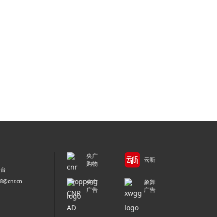
央广
云听
购物
平台
@cnr.cn
央广
象舞
广告
广告