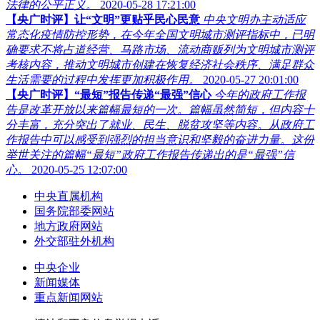
法律的公平正义。
2020-05-28 17:21:00
【央广时评】让“文明”更贴乎民心民意
中央文明办主动适应
常态化疫情防控形势，在今年全国文明城市测评指标中，已明
确要求不将占道经营、马路市场、流动商贩列为文明城市测评
考核内容，推动文明城市创建在恢复经济社会秩序、满足群众
生活需要的过程中发挥更加积极作用。
2020-05-27 20:01:00
【央广时评】“最短”报告传递“最强”信心
今年的政府工作报
告是改革开放以来篇幅最短的一次。篇幅虽然简短，但内容十
分丰富，充分突出了就业、民生、脱贫攻坚等内容。从政府工
作报告中可以感受到强烈的担当意识和坚毅的奋进力量。这份
举世关注的篇幅“最短”政府工作报告传递出的是“最强”信
心。
2020-05-25 12:07:00
中央直属机构
国务院部委网站
地方政府网站
外交部驻外机构
中央企业
新闻媒体
重点新闻网站