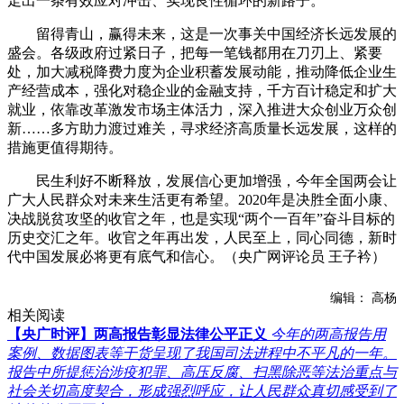
走出一条有效应对冲击、实现良性循环的新路子。
留得青山，赢得未来，这是一次事关中国经济长远发展的
盛会。各级政府过紧日子，把每一笔钱都用在刀刃上、紧要
处，加大减税降费力度为企业积蓄发展动能，推动降低企业生
产经营成本，强化对稳企业的金融支持，千方百计稳定和扩大
就业，依靠改革激发市场主体活力，深入推进大众创业万众创
新……多方助力渡过难关，寻求经济高质量长远发展，这样的
措施更值得期待。
民生利好不断释放，发展信心更加增强，今年全国两会让
广大人民群众对未来生活更有希望。2020年是决胜全面小康、
决战脱贫攻坚的收官之年，也是实现“两个一百年”奋斗目标的
历史交汇之年。收官之年再出发，人民至上，同心同德，新时
代中国发展必将更有底气和信心。（央广网评论员 王子衿）
编辑： 高杨
相关阅读
【央广时评】两高报告彰显法律公平正义
今年的两高报告用
案例、数据图表等干货呈现了我国司法进程中不平凡的一年。
报告中所提惩治涉疫犯罪、高压反腐、扫黑除恶等法治重点与
社会关切高度契合，形成强烈呼应，让人民群众真切感受到了