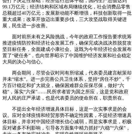
会打下决定性基础：经济运行总体平稳，国内生产总值达到
99.1万亿元；经济结构和区域布局继续优化，社会消费品零售
总额超过40万亿元；发展新动能不断增强，科技创新取得一批
重大成果；改革开放迈出重要步伐，三大攻坚战取得关键进
展，民生进一步改善。
面对前所未有之风险挑战，今年的政府工作报告要求统筹
推进疫情防控和经济社会发展工作，确保完成决战决胜脱贫攻
坚目标任务，全面建成小康社会。这既为今年经济社会发展布
置了“硬任务”，也向世界昭示了中国维护经济发展和社会稳定
大局的决心与信心。
两会期间，尽管会议时间有所缩减，代表委员建言献策却
并未“缩水”。进一步完善公共卫生体系，坚持“房住不炒”，千
方百计稳定和扩大就业，确保困难群众应保尽保，做好“六
稳”，落实“六保”……民所求者皆为国之所应，这是党和政府
对人民的庄严承诺，也是代表委员的使命所在，职责所在。
不提出全年经济增速具体目标，这是一次实事求是的会
议。应对全球疫情和经贸形势不确定性因素，不提经济增速具
体目标，并非对中国经济增长信心减弱，而是实事求是，积极
应对诸多不利影响，引导各方面集中精力抓好“六稳”“六保”，