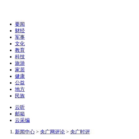
要闻
财经
军事
文化
教育
科技
旅游
家居
健康
公益
地方
民族
云听
邮箱
云采编
新闻中心
>
央广网评论
>
央广时评