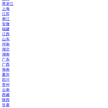
黑龙江
上海
江苏
淅江
安微
福建
江西
山东
河南
湖北
湖南
广东
广西
海南
重庆
四川
贵州
云南
西藏
陕西
甘肃