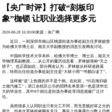
【央广时评】打破“刻板印
象”枷锁 让职业选择更多元
2020-08-28 16:30:00
来源：央广网
近日，一则深圳市南山区桃源街道办事处副主任罗林姣曾
为哈佛大学博士后、南京大学副教授的消息引发网友讨论。
中国科学技术大学本科，哈佛大学博士、博士后，南京大
学物理系副教授……从公开的履历信息看，罗林姣堪称“天之
骄子”。也正因如此，部分网友认为，罗林姣从科研道路退
出，转而出任街道办事处副主任是“大材小用”“书都白读了”。
这样被“送”上热搜的并不是个例。在此前，“95后海归硕
士做汽修工”；浙江余杭区公示的招聘名单里清一色是清华北
大的毕业生，其中8个岗位是街道办事处等消息就被广泛讨
论。
虽然很多人认同职业只有分工不同，而无贵贱好坏之分的
观念，但本次罗林姣被网友关注，事实上也暴露出少数人仍然