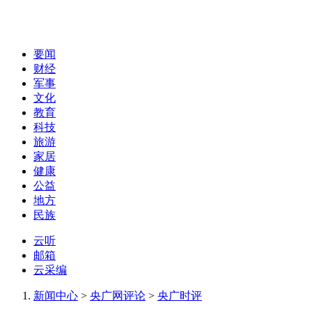
要闻
财经
军事
文化
教育
科技
旅游
家居
健康
公益
地方
民族
云听
邮箱
云采编
新闻中心
>
央广网评论
>
央广时评