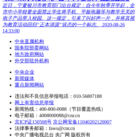
近日，宁夏银川市教育部门出台规定：自今年秋季开学起，全
市中小学校要全面禁止学生将手机、平板电脑等与教学无关的
电子产品带入校园。这一规定，引来了叫好声一片，并将其视
为教育活动回归“正本清源”状态的一个标志。
2020-08-26
14:33:00
中央直属机构
国务院部委网站
地方政府网站
外交部驻外机构
中央企业
新闻媒体
重点新闻网站
违法和不良信息举报电话：010-56807188
网上有害信息举报
新闻热线：400-800-0088（节目覆盖热线）
电子邮箱：4008000088@cnr.cn
京ICP证150508号
京公网安备11040202120007
法律事务邮箱：fawu@cnr.cn
中央广播电视总台 央广网 版权所有