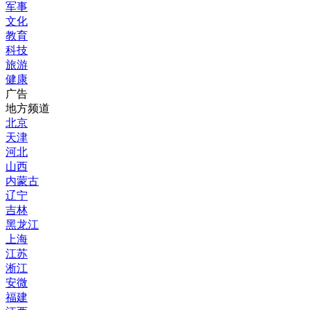
军事
文化
教育
科技
旅游
健康
广告
地方频道
北京
天津
河北
山西
内蒙古
辽宁
吉林
黑龙江
上海
江苏
淅江
安微
福建