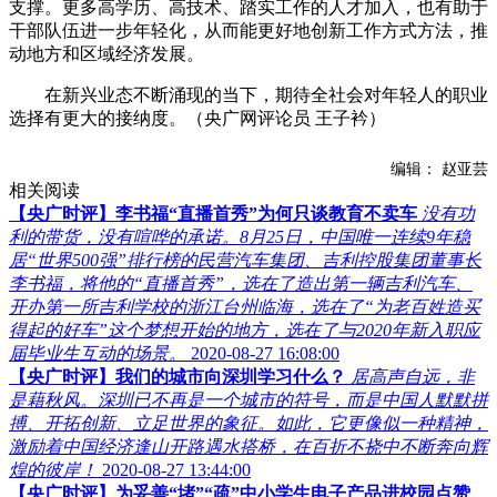
支撑。更多高学历、高技术、踏实工作的人才加入，也有助于
干部队伍进一步年轻化，从而能更好地创新工作方式方法，推
动地方和区域经济发展。
在新兴业态不断涌现的当下，期待全社会对年轻人的职业
选择有更大的接纳度。（央广网评论员 王子衿）
编辑： 赵亚芸
相关阅读
【央广时评】李书福“直播首秀”为何只谈教育不卖车
没有功
利的带货，没有喧哗的承诺。8月25日，中国唯一连续9年稳
居“世界500强”排行榜的民营汽车集团、吉利控股集团董事长
李书福，将他的“直播首秀”，选在了造出第一辆吉利汽车、
开办第一所吉利学校的浙江台州临海，选在了“为老百姓造买
得起的好车”这个梦想开始的地方，选在了与2020年新入职应
届毕业生互动的场景。
2020-08-27 16:08:00
【央广时评】我们的城市向深圳学习什么？
居高声自远，非
是藉秋风。深圳已不再是一个城市的符号，而是中国人默默拼
搏、开拓创新、立足世界的象征。如此，它更像似一种精神，
激励着中国经济逢山开路遇水搭桥，在百折不挠中不断奔向辉
煌的彼岸！
2020-08-27 13:44:00
【央广时评】为妥善“堵”“疏”中小学生电子产品进校园点赞