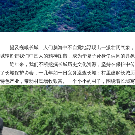
提及巍峨长城，人们脑海中不自觉地浮现出一派壮阔气象，
城镌刻进我们中国人的精神图谱，成为华夏子孙身份认同的具象
近年来，我们不断挖掘长城历史文化资源，坚持在保护中传
了长城保护协会，十几年如一日义务巡查长城；村里建起长城历
特色产业，带动村民增收致富。一个小小的村子，围绕着长城写