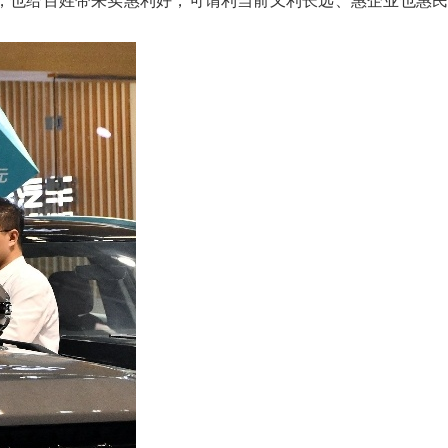
标，也给百姓带来实惠利好，可谓利当前又利长远、惠企业也惠民