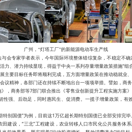
广州，
“灯塔工厂”的新
能源电动车生产线
中，多位与会专家学者表示，今年国际环境整体错综复杂，不稳定
活力、潜力持续显现，得益于中央一系列存量增量政策措施“组合
展主要目标任务即将顺利完成，五方面增量政策在推动稳就业、
会议精神，各部门还在持续不断地出台一项项举措。譬如，商务
施》，商务部等7部门联合推出《零售业创新提升工程实施方案
力经济韧性强、后劲足，同时惠民生、促消费。一揽子增量政策，有
特别国债”为例，目前这1万亿超长期特别国债已全部安排完毕。
田建设，“三北”工程建设，农业转移人口市民化公共服务体系建