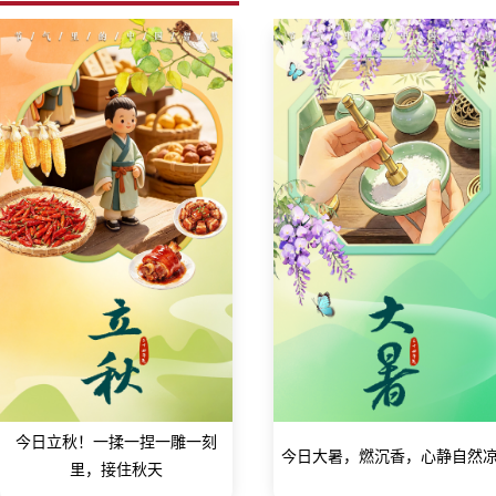
今日立秋！一揉一捏一雕一刻
今日大暑，燃沉香，心静自然
里，接住秋天