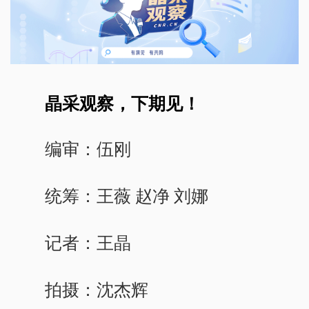
晶采观察，下期见！
编审：伍刚
统筹：王薇 赵净 刘娜
记者：王晶
拍摄：沈杰辉