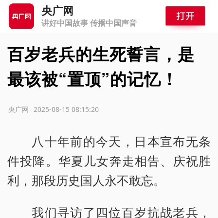
央广网
讲好中国故事 传播中国声音
百岁老兵的生死誓言，是
最该被“置顶”的记忆！
源：央广网
2025-08-15 08:15:20
八十年前的今天，日本宣布无条
件投降。华夏儿女奔走相告、庆祝胜
利，那段历史国人永不敢忘。
我们寻访了四位百岁抗战老兵，