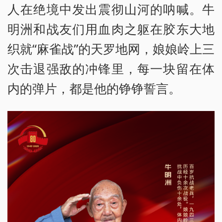
人在绝境中发出震彻山河的呐喊。牛
明洲和战友们用血肉之躯在胶东大地
织就“麻雀战”的天罗地网，娘娘岭上三
次击退强敌的冲锋里，每一块留在体
内的弹片，都是他的铮铮誓言。