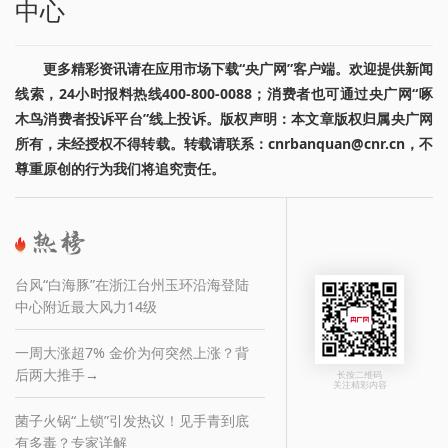
中心
更多精彩资讯请在应用市场下载“央广网”客户端。欢迎提供新闻
线索，24小时报料热线400-800-0088；消费者也可通过央广网“啄
木鸟消费者投诉平台”线上投诉。版权声明：本文章版权归属央广网
所有，未经授权不得转载。转载请联系：cnrbanquan@cnr.cn，不
尊重原创的行为我们将追究责任。
台风“白海豚”在浙江台州玉环沿海登陆
中心附近最大风力14级
一周大涨超7% 金价为何突然上涨？背
后两大推手→
长按二维码
关注精彩内容
菌子火锅“上锁”引发热议！见手青到底
有多毒？专家详解