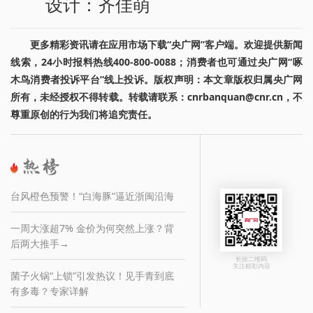
设计：齐佳萌
更多精彩资讯请在应用市场下载“央广网”客户端。欢迎提供新闻
线索，24小时报料热线400-800-0088；消费者也可通过央广网“啄
木鸟消费者投诉平台”线上投诉。版权声明：本文章版权归属央广网
所有，未经授权不得转载。转载请联系：cnrbanquan@cnr.cn，不
尊重原创的行为我们将追究责任。
台风橙色预警！“白海豚”逼近浙闽沿海
一周大涨超7% 金价为何突然上涨？背
后两大推手→
长按二维码
关注精彩内容
菌子火锅“上锁”引发热议！见手青到底
有多毒？专家详解