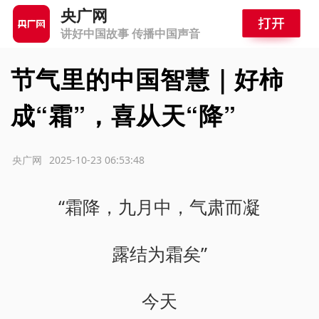
央广网
讲好中国故事 传播中国声音
节气里的中国智慧｜好柿
成“霜”，喜从天“降”
源：央广网
2025-10-23 06:53:48
“霜降，九月中，气肃而凝
露结为霜矣”
今天