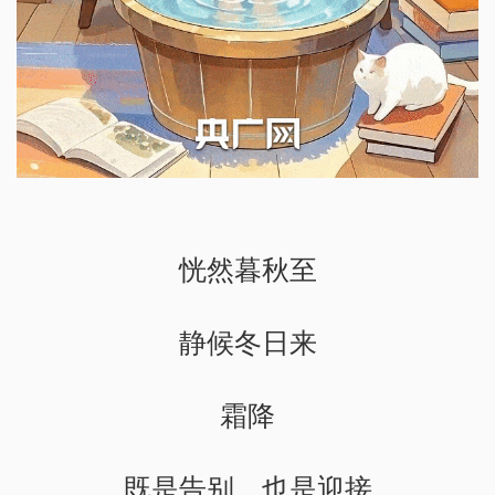
恍然暮秋至
静候冬日来
霜降
既是告别，也是迎接